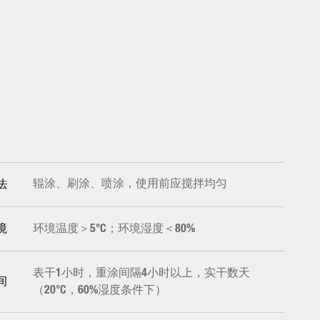
辊涂、刷涂、喷涂，使用前应搅拌均匀
法
环境温度＞5°C；环境湿度＜80%
境
表干1小时，重涂间隔4小时以上，实干数天
间
（20°C，60%湿度条件下）