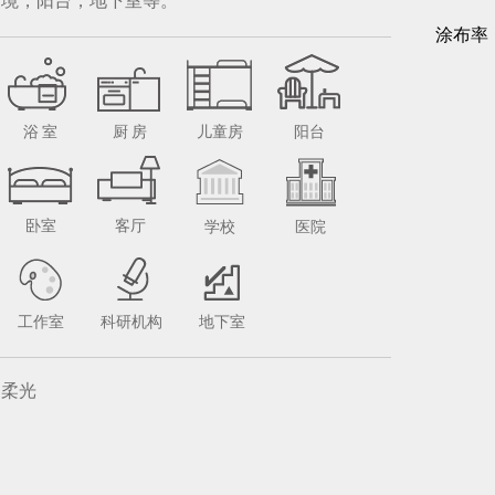
境，阳台，地下室等。
涂布率
浴 室
厨 房
儿童房
阳台
卧室
客厅
学校
医院
工作室
科研机构
地下室
柔光