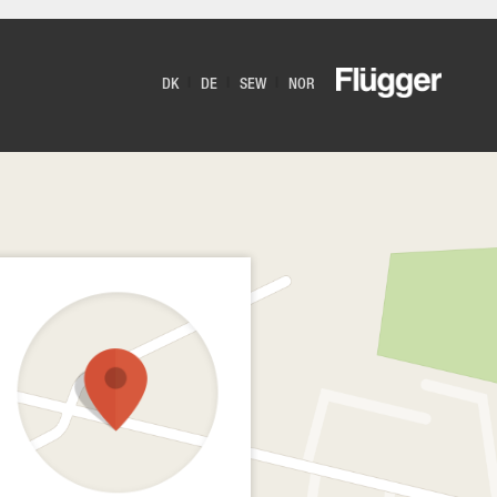
DK
DE
SEW
NOR