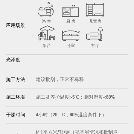
浴 室
厨 房
儿童房
应用场景
阳台
卧室
客厅
光泽度
建议批刮，正常不稀释
施工方法
施工及养护温度>5℃；相对湿度<80%
施工环境
4小时（20。C，60%湿度条件下）
干燥时间
约1平方米/升/遍（视基层情况和批刮厚