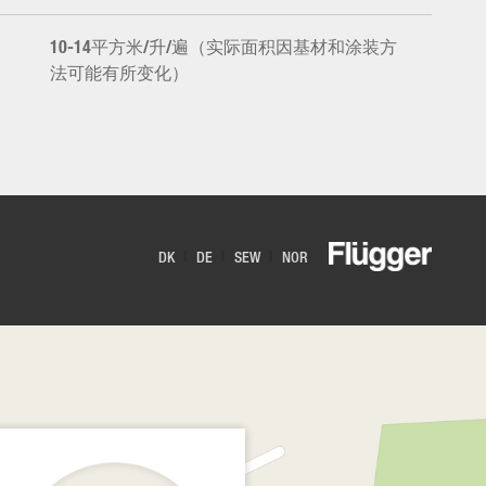
10-14平方米/升/遍（实际面积因基材和涂装方
法可能有所变化）
DK
DE
SEW
NOR