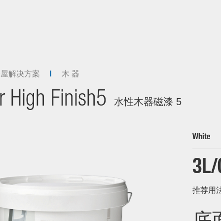
全屋解决方案
木 器
or High Finish5
水性木器磁漆 5
White
3L/
推荐用