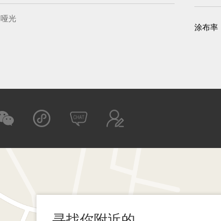
哑光
涂布率
寻找你附近的