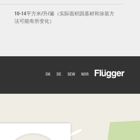
10-14平方米/升/遍（实际面积因基材和涂装方
法可能有所变化）
DK
DE
SEW
NOR