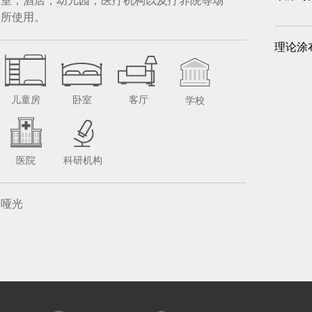
室，酒店，幼儿园，医疗机构以及疗养院等场
所使用。
理论涂
儿童房
卧室
客厅
学校
医院
科研机构
哑光