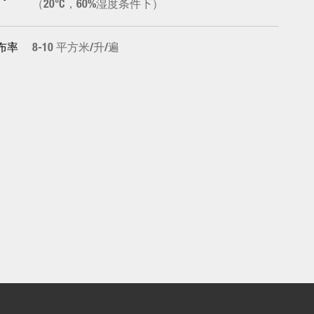
（20°C，60%湿度条件下）
8-10 平方米/升/遍
布率