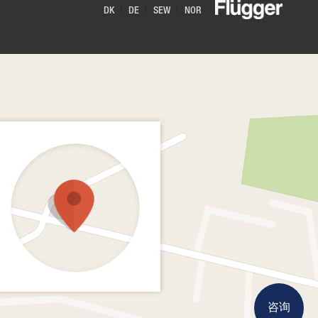
DK
DE
SEW
NOR
咨询