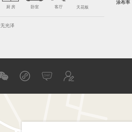
涂布率
厨 房
卧室
客厅
天花板
无光泽