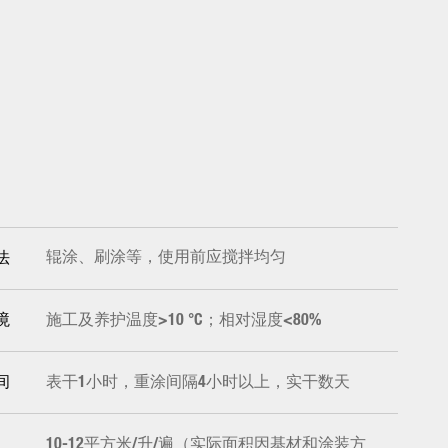
辊涂、刷涂等，使用前应搅拌均匀
法
施工及养护温度>10 °C；相对湿度<80%
境
表干1小时，重涂间隔4小时以上，实干数天
间
10-12平方米/升/遍（实际面积因基材和涂装方