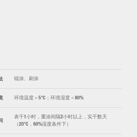
辊涂、刷涂
法
环境温度＞5°C；环境湿度＜80%
境
表干1小时，重涂间隔2小时以上，实干数天
间
（20°C，60%湿度条件下）