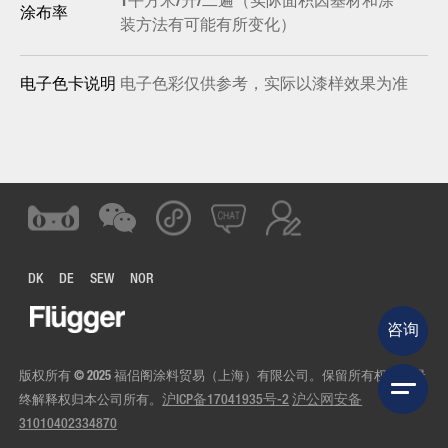
1平方米/升/二遍（实际面积因基材和涂
涂布率
装方法有可能有所变化）
电子色彩仅供参考，实际以漆样效果为准
电子色卡说明
DK
DE
SEW
NOR
咨询
版权所有 © 2025 福侣阁涂料贸易（上海）有限公司。保留所有权利。最
终解释权归本公司所有。
沪ICP备17041935号-2
沪公网安备
31010402334870