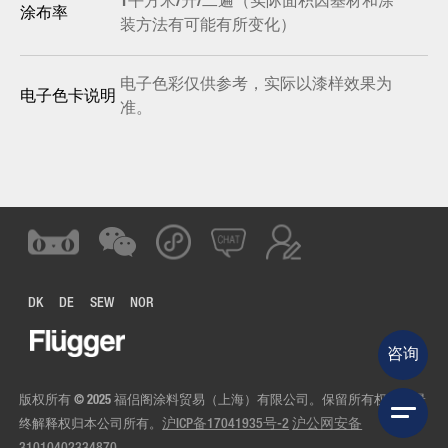
1平方米/升/二遍（实际面积因基材和涂
涂布率
装方法有可能有所变化）
电子色彩仅供参考，实际以漆样效果为
电子色卡说明
准。
DK
DE
SEW
NOR
咨询
版权所有 © 2025 福侣阁涂料贸易（上海）有限公司。保留所有权利。最
终解释权归本公司所有。
沪ICP备17041935号-2
沪公网安备