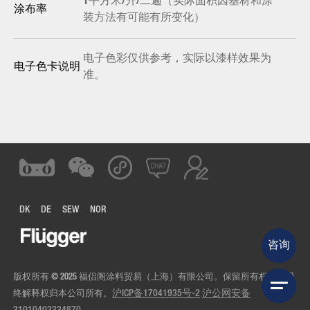
1平方米/升/二遍（实际面积因基材和涂
涂布率
装方法有可能有所变化）
电子色彩仅供参考，实际以漆样效果为
电子色卡说明
准。
DK
DE
SEW
NOR
咨询
版权所有 © 2025 福侣阁涂料贸易（上海）有限公司。保留所有权利。最
终解释权归本公司所有。
沪ICP备17041935号-2
沪公网安备