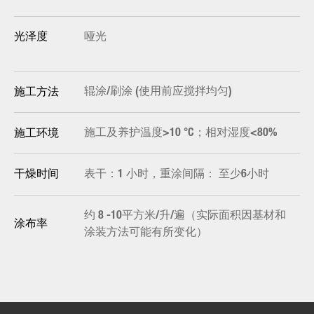
哑光
光泽度
辊涂/刷涂 (使用前应搅拌均匀)
施工方法
施工及养护温度>10 °C；相对湿度<80%
施工环境
表干：1 小时，重涂间隔： 至少6小时
干燥时间
约 8 -10平方米/升/遍（实际面积因基材和
涂布率
涂装方法可能有所变化）